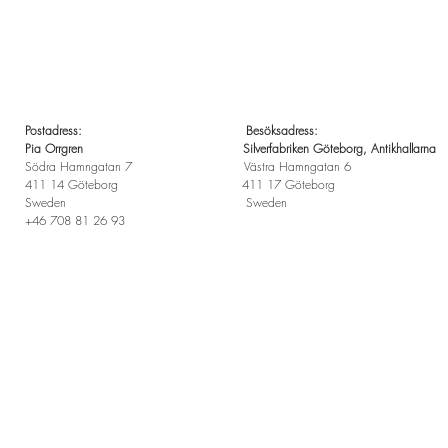
Postadress: Besöksadress:
Pia Orrgren Silverfabriken Göteborg, Antikhallarna
Södra Hamngatan 7 Västra Hamngatan 6
411 14 Göteborg 411 17 Göteborg
Sweden Sweden
+46 708 81 26 93