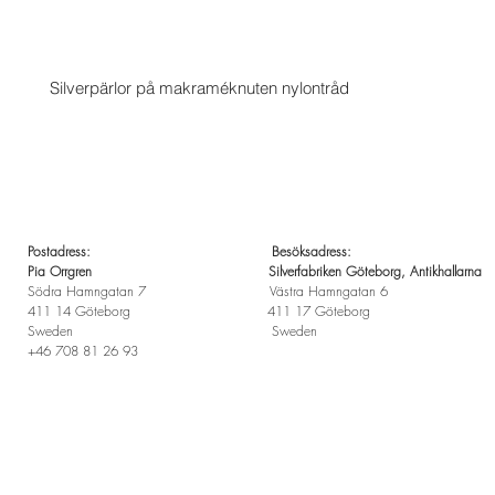
Silverpärlor på makraméknuten nylontråd
Postadress: Besöksadress:
Pia Orrgren Silverfabriken Göteborg, Antikhallarna
Södra Hamngatan 7 Västra Hamngatan 6
411 14 Göteborg 411 17 Göteborg
Sweden Sweden
+46 708 81 26 93