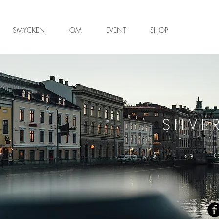
SMYCKEN
OM
EVENT
SHOP
SILVE