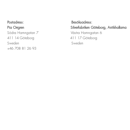
Postadress: Besöksadress:
Pia Orrgren Silverfabriken Göteborg, Antikhallarna
Södra Hamngatan 7 Västra Hamngatan 6
411 14 Göteborg 411 17 Göteborg
Sweden Sweden
+46 708 81 26 93