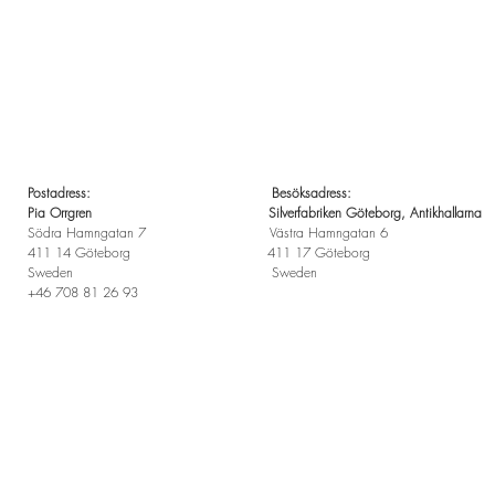
Postadress: Besöksadress:
Pia Orrgren Silverfabriken Göteborg, Antikhallarna
Södra Hamngatan 7 Västra Hamngatan 6
411 14 Göteborg 411 17 Göteborg
Sweden Sweden
+46 708 81 26 93